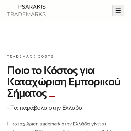
Αρχική
TRADEMARK COSTS
Υπηρεσίες
Ποιο το Κόστος για
Καταχώριση Εμπορικού
Άρθρα
Σήματος
Επικοινωνία
- Τα παράβολα στην Ελλάδα
Βιογραφικό
Η καταχώριση trademark στην Ελλάδα γίνεται