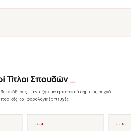
ί Τίτλοι Σπουδών
άθε υπόθεσης — ένα ζήτημα εμπορικού σήματος συχνά
μπορικές και φορολογικές πτυχές.
LL.M.
LL.M.