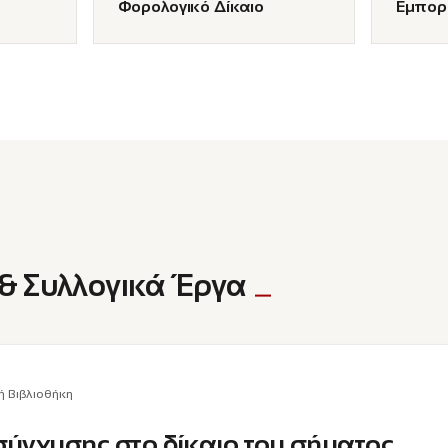
Φορολογικό Δίκαιο
Εμπορι
& Συλλογικά Έργα
ή Βιβλιοθήκη
σύγχυσης στο δίκαιο του σήματος