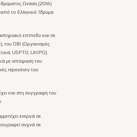
Ιδρύματος Ωνάση (2016)
ι από το Ελληνικό Ίδρυμα
αστηριακό επίπεδο και σε
e), του ΟΒΙ (Οργανισμός
κτικά: USPTO, UKIPO).
ικά με απόφαση του
ές repository του
έχει και στη συγγραφή του
.
υμμετέχει ενεργά σε
θρογραφεί συχνά σε