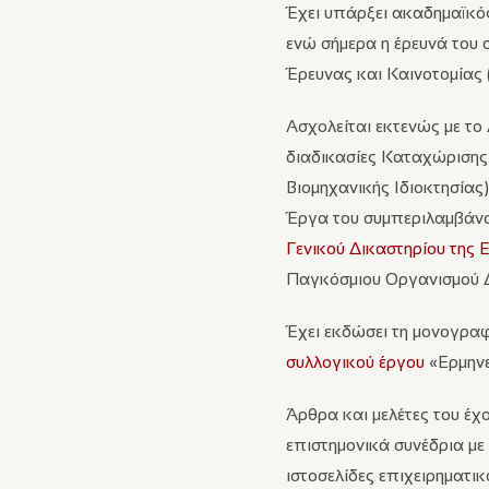
Έχει υπάρξει ακαδημαϊκός
ενώ σήμερα η έρευνά του 
Έρευνας και Καινοτομίας (
Ασχολείται εκτενώς με το
διαδικασίες Καταχώρισης ε
Βιομηχανικής Ιδιοκτησίας
Έργα του συμπεριλαμβάνο
Γενικού Δικαστηρίου της
Παγκόσμιου Οργανισμού Δι
Έχει εκδώσει τη μονογρα
συλλογικού έργου
«Ερμηνε
Άρθρα και μελέτες του έχο
επιστημονικά συνέδρια με
ιστοσελίδες επιχειρηματι