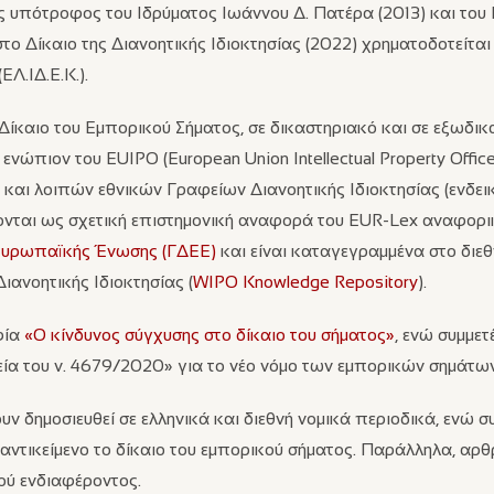
 υπότροφος του Ιδρύματος Ιωάννου Δ. Πατέρα (2013) και του 
στο Δίκαιο της Διανοητικής Ιδιοκτησίας (2022) χρηματοδοτείτα
ΕΛ.ΙΔ.Ε.Κ.).
 Δίκαιο του Εμπορικού Σήματος, σε δικαστηριακό και σε εξωδικ
νώπιον του EUIPO (European Union Intellectual Property Offic
) και λοιπών εθνικών Γραφείων Διανοητικής Ιδιοκτησίας (ενδει
νται ως σχετική επιστημονική αναφορά του EUR-Lex αναφορ
 Ευρωπαϊκής Ένωσης (ΓΔΕΕ)
και είναι καταγεγραμμένα στο διεθν
ανοητικής Ιδιοκτησίας (
WIPO Knowledge Repository
).
φία
«Ο κίνδυνος σύγχυσης στο δίκαιο του σήματος»
, ενώ συμμετ
ία του ν. 4679/2020» για το νέο νόμο των εμπορικών σημάτων
υν δημοσιευθεί σε ελληνικά και διεθνή νομικά περιοδικά, ενώ σ
 αντικείμενο το δίκαιο του εμπορικού σήματος. Παράλληλα, αρ
κού ενδιαφέροντος.