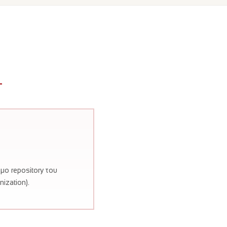
ο repository του
ization).