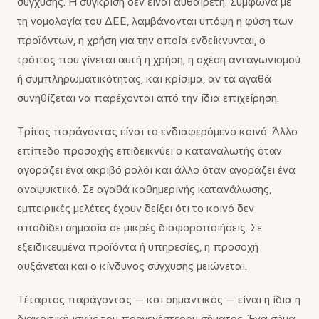
σύγχυσης. Η σύγκριση δεν είναι αυθαίρετη. Σύμφωνα με
τη νομολογία του ΔΕΕ, λαμβάνονται υπόψη η φύση των
προϊόντων, η χρήση για την οποία ενδείκνυνται, ο
τρόπος που γίνεται αυτή η χρήση, η σχέση ανταγωνισμού
ή συμπληρωματικότητας, και κρίσιμα, αν τα αγαθά
συνηθίζεται να παρέχονται από την ίδια επιχείρηση.
Τρίτος παράγοντας είναι το ενδιαφερόμενο κοινό. Άλλο
επίπεδο προσοχής επιδεικνύει ο καταναλωτής όταν
αγοράζει ένα ακριβό ρολόι και άλλο όταν αγοράζει ένα
αναψυκτικό. Σε αγαθά καθημερινής κατανάλωσης,
εμπειρικές μελέτες έχουν δείξει ότι το κοινό δεν
αποδίδει σημασία σε μικρές διαφοροποιήσεις. Σε
εξειδικευμένα προϊόντα ή υπηρεσίες, η προσοχή
αυξάνεται και ο κίνδυνος σύγχυσης μειώνεται.
Τέταρτος παράγοντας — και σημαντικός — είναι η ίδια η
διακριτική ισχύς του προγενέστερου σήματος. Ένα σήμα