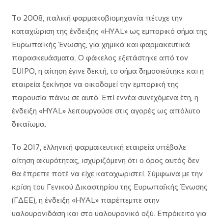
Το 2008, ιταλική φαρμακοβιομηχανία πέτυχε την
καταχώριση της ένδειξης «HYAL» ως εμπορικό σήμα της
Ευρωπαϊκής Ένωσης, για χημικά και φαρμακευτικά
παρασκευάσματα. Ο φάκελος εξετάστηκε από τον
EUIPO, η αίτηση έγινε δεκτή, το σήμα δημοσιεύτηκε και η
εταιρεία ξεκίνησε να οικοδομεί την εμπορική της
παρουσία πάνω σε αυτό. Επί εννέα συνεχόμενα έτη, η
ένδειξη «HYAL» λειτουργούσε στις αγορές ως απόλυτο
δικαίωμα.
Το 2017, ελληνική φαρμακευτική εταιρεία υπέβαλε
αίτηση ακυρότητας, ισχυριζόμενη ότι ο όρος αυτός δεν
θα έπρεπε ποτέ να είχε καταχωριστεί. Σύμφωνα με την
κρίση του Γενικού Δικαστηρίου της Ευρωπαϊκής Ένωσης
(ΓΔΕΕ), η ένδειξη «HYAL» παρέπεμπε στην
υαλουρονιδάση και στο υαλουρονικό οξύ. Επρόκειτο για