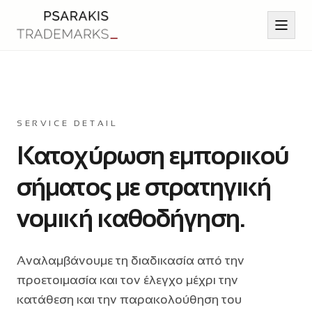
Αρχική
SERVICE DETAIL
Κατοχύρωση εμπορικού
Υπηρεσίες
σήματος με στρατηγική
Άρθρα
νομική καθοδήγηση.
Επικοινωνία
Αναλαμβάνουμε τη διαδικασία από την
Βιογραφικό
προετοιμασία και τον έλεγχο μέχρι την
κατάθεση και την παρακολούθηση του