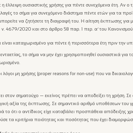
:
η έλλειψη ουσιαστικής χρήσης για πέντε συνεχόμενα έτη. Αν ο τ
λαγές το σήμα για συνεχόμενο διάστημα πέντε ετών για τα προϊ
μπορείτε να ζητήσετε τη διαγραφή του. Η αίτηση έκπτωσης για μ
υ ν. 4679/2020 και στο άρθρο 58 παρ. 1 περ. α′ του Κανονισμού
α είναι καταχωρισμένο για πέντε ή περισσότερα έτη πριν την υπ
ενταετίας, το σήμα να μην έχει χρησιμοποιηθεί ουσιαστικά για 
χωρισμένο.
λόγοι μη χρήσης (proper reasons for non-use) που να δικαιολο
ι στον σηματούχο — εκείνος πρέπει να αποδείξει τη χρήση. Σε 
ηγική αξία της έκπτωσης. Σε σημαντικό αριθμό υποθέσεων του γ
 το ότι ο αντίδικος είχε καταβάλει προσπάθεια απόδειξης χρ
ύσε τα κριτήρια ποιότητας και ποσότητας που έχει διαμορφώσε