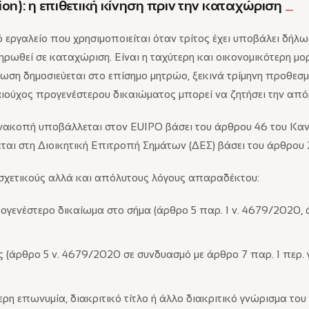
tion): η επιθετική κίνηση πριν την καταχώριση
ό εργαλείο που χρησιμοποιείται όταν τρίτος έχει υποβάλει δή
ρωθεί σε καταχώριση. Είναι η ταχύτερη και οικονομικότερη μορ
λωση δημοσιεύεται στο επίσημο μητρώο, ξεκινά τρίμηνη προθεσ
ιούχος προγενέστερου δικαιώματος μπορεί να ζητήσει την από
ανακοπή υποβάλλεται στον EUIPO βάσει του άρθρου 46 του Καν
ται στη Διοικητική Επιτροπή Σημάτων (ΔΕΣ) βάσει του άρθρου 
 σχετικούς αλλά και απόλυτους λόγους απαραδέκτου:
ογενέστερο δικαίωμα στο σήμα (άρθρο 5 παρ. 1 ν. 4679/2020, 
(άρθρο 5 ν. 4679/2020 σε συνδυασμό με άρθρο 7 παρ. 1 περ. γ
ρη επωνυμία, διακριτικό τίτλο ή άλλο διακριτικό γνώρισμα του