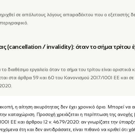
ριχθεί σε απόλυτους λόγους απαραδέκτου που ο εξεταστής δεν
 περιγραφικό.
 (cancellation / invalidity): όταν το σήμα τρίτου 
 το διαθέσιμο εργαλείο όταν το σήμα του τρίτου είναι οριστικά
ται στα άρθρα 59 και 60 του Κανονισμού 2017/1001 ΕΕ και σε
/2020.
νακοπή, η αίτηση ακυρότητας δεν έχει χρονικό όριο. Μπορεί να
 την καταχώριση. Προσοχή χρειάζεται η περίπτωση της ανοχής (
1001 ΕΕ και άρθρου 12 ν. 4679/2020: αν γνωρίζατε την ύπαρξ
εχόμενα έτη και δεν αντιδράσατε, είναι πιθανό να κριθεί ότι χ