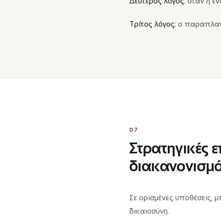
Δεύτερος λόγος:
όταν η έν
Τρίτος λόγος:
ο παραπλανη
07
Στρατηγικές 
διακανονισμ
Σε ορισμένες υποθέσεις, 
δικαιοσύνη.