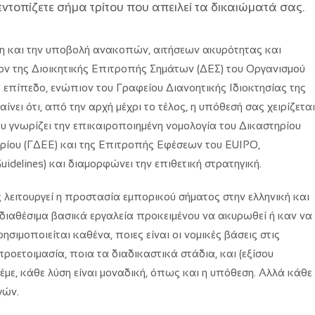
ντοπίζετε σήμα τρίτου που απειλεί τα δικαιώματά σας.
ξη και την υποβολή ανακοπών, αιτήσεων ακυρότητας και
ον της Διοικητικής Επιτροπής Σημάτων (ΔΕΣ) του Οργανισμού
ό επίπεδο, ενώπιον του Γραφείου Διανοητικής Ιδιοκτησίας της
νει ότι, από την αρχή μέχρι το τέλος, η υπόθεσή σας χειρίζεται
 γνωρίζει την επικαιροποιημένη νομολογία του Δικαστηρίου
ρίου (ΓΔΕΕ) και της Επιτροπής Εφέσεων του EUIPO,
delines) και διαμορφώνει την επιθετική στρατηγική.
λειτουργεί η προστασία εμπορικού σήματος στην ελληνική και
α διαθέσιμα βασικά εργαλεία προκειμένου να ακυρωθεί ή καν να
ησιμοποιείται καθένα, ποιες είναι οι νομικές βάσεις στις
προετοιμασία, ποια τα διαδικαστικά στάδια, και (εξίσου
έμε, κάθε λύση είναι μοναδική, όπως και η υπόθεση. Αλλά κάθε
γών.