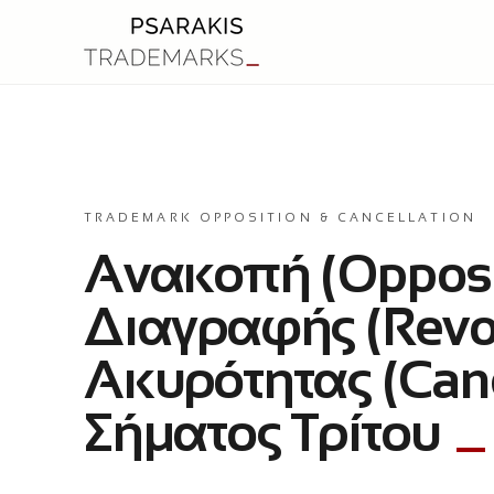
TRADEMARK OPPOSITION & CANCELLATION
Ανακοπή (Opposit
Διαγραφής (Revoc
Ακυρότητας (Canc
Σήματος Τρίτου