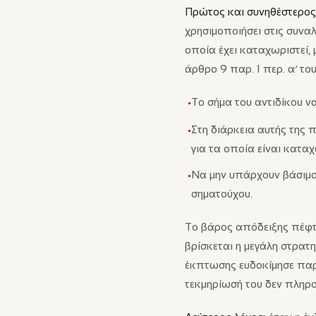
Πρώτος και συνηθέστερος
χρησιμοποιήσει στις συναλ
οποία έχει καταχωριστεί, 
άρθρο 9 παρ. 1 περ. α′ το
Το σήμα του αντιδίκου ν
•
Στη διάρκεια αυτής της π
•
για τα οποία είναι κατα
Να μην υπάρχουν βάσιμοι 
•
σηματούχου.
Το βάρος απόδειξης πέφτε
βρίσκεται η μεγάλη στρατ
έκπτωσης ευδοκίμησε παρά
τεκμηρίωσή του δεν πληρο