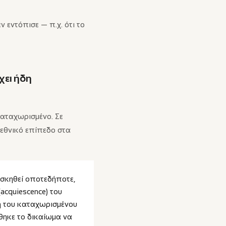
 εντόπισε — π.χ. ότι το
έχει ήδη
 καταχωρισμένο. Σε
 εθνικό επίπεδο στα
 ασκηθεί οποτεδήποτε,
acquiescence) του
η του καταχωρισμένου
άθηκε το δικαίωμα να