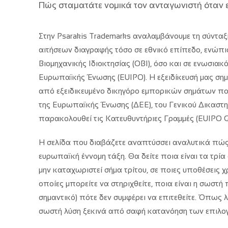
Πώς σταματάτε νομικά τον ανταγωνιστή όταν ε
Στην Psarakis Trademarks αναλαμβάνουμε τη σύντα
αιτήσεων διαγραφής τόσο σε εθνικό επίπεδο, ενώπι
Βιομηχανικής Ιδιοκτησίας (ΟΒΙ), όσο και σε ενωσιακ
Ευρωπαϊκής Ένωσης (EUIPO). Η εξειδίκευσή μας σημαί
από εξειδικευμένο δικηγόρο εμπορικών σημάτων που
της Ευρωπαϊκής Ένωσης (ΔΕΕ), του Γενικού Δικαστη
παρακολουθεί τις Κατευθυντήριες Γραμμές (EUIPO Gui
Η σελίδα που διαβάζετε αναπτύσσει αναλυτικά πώς 
ευρωπαϊκή έννομη τάξη. Θα δείτε ποια είναι τα τρί
μην καταχωριστεί σήμα τρίτου, σε ποιες υποθέσεις χρ
οποίες μπορείτε να στηριχθείτε, ποια είναι η σωστή 
σημαντικό) πότε δεν συμφέρει να επιτεθείτε. Όπως λ
σωστή λύση ξεκινά από σαφή κατανόηση των επιλο